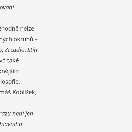
cování
ozhodně nelze
aných okruhů –
o
,
Zrcadlo
,
Stín
vá také
xnějším
losofie,
omáš Koblížek,
razu není jen
 hlavního