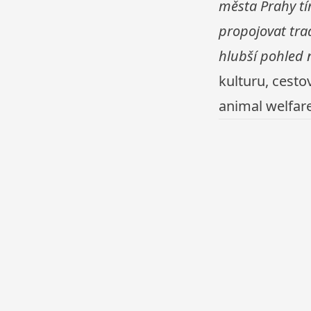
města Prahy tí
propojovat tra
hlubší pohled 
kulturu, cesto
animal welfare 