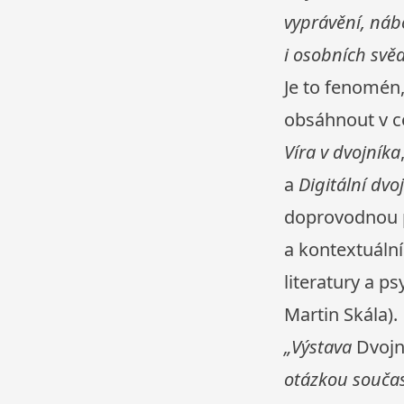
vyprávění, nábo
i osobních svěd
Je to fenomén,
obsáhnout v ce
Víra v dvojníka
a
Digitální dvo
doprovodnou p
a kontextuální
literatury a p
Martin Skála).
„Výstava
Dvojn
otázkou současn