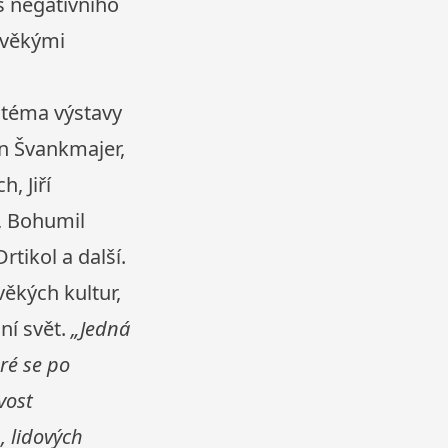
s negativního
věkými
téma výstavy
an Švankmajer,
, Jiří
á, Bohumil
rtikol a další.
ěkých kultur,
lní svět.
„Jedná
ré se po
vost
 lidových