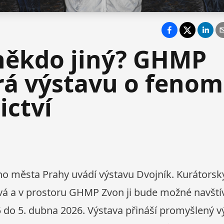
 někdo jiný? GHMP
rá výstavu o feno
ictví
ho města Prahy uvádí výstavu Dvojník. Kurátorsky 
ová a v prostoru GHMP Zvon ji bude možné navštív
 do 5. dubna 2026. Výstava přináší promyšlený v