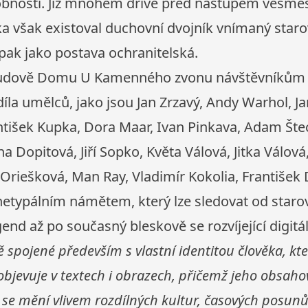
obnosti. Již mnohem dříve před nástupem vesmě
a však existoval duchovní dvojník vnímaný staro
pak jako postava ochranitelská.
 budově Domu U Kamenného zvonu návštěvníkům 
díla umělců, jako jsou Jan Zrzavý, Andy Warhol, J
antišek Kupka, Dora Maar, Ivan Pinkava, Adam Štech
na Dopitová, Jiří Sopko, Květa Válová, Jitka Válov
 Oriešková, Man Ray, Vladimír Kokolia, František D
hetypálním námětem, který lze sledovat od starov
end až po současný bleskově se rozvíjející digitá
 spojené především s vlastní identitou člověka, kte
objevuje v textech i obrazech, přičemž jeho obsaho
se mění vlivem rozdílných kultur, časových posunů,