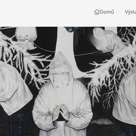
Domů
Výst