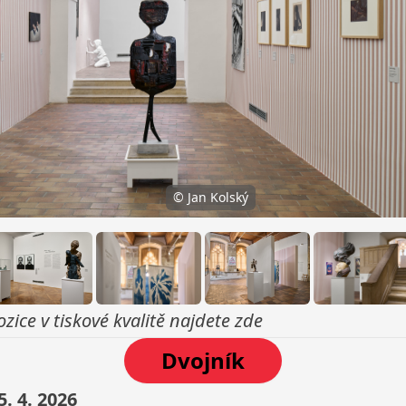
© Jan Kolský
zice v tiskové kvalitě najdete
zde
Dvojník
5. 4. 2026