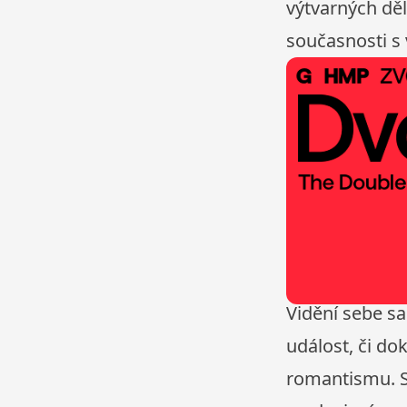
výtvarných děl
současnosti s
Vidění sebe s
událost, či do
romantismu. So