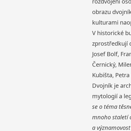
rozdvojení os
obrazu dvojník
kulturami nao
V historické
zprostředkují 
Josef Bolf, Fr
Černický, Mile
Kubišta, Petra
Dvojník je arc
mytologií a leg
se o téma těsně
mnoho staletí 
a významovost 