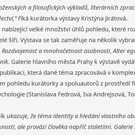
ženských a filosofických výkladů, literárních zpra
ectví,“
říká kurátorka výstavy Kristýna Jirátová.
 nabízející velké množství úhlů pohledu, které r
lé šíři. Výstava se tak zaměřuje na několik vybr
,
Rozdvojenost a mnohočetnost osobnosti
,
Alter eg
jník
. Galerie hlavního města Prahy k výstavě vydá
ublikaci, která dané téma zpracovává v komple
m pohledu kurátorky a spoluautorů z prostředí fi
sychologie (Stanislava Fedrová, Iva Andrejsová, T
ík
ukazuje, že téma identity a hledání vlastního ob
osti, ale provází člověka napříč staletími. Galerie