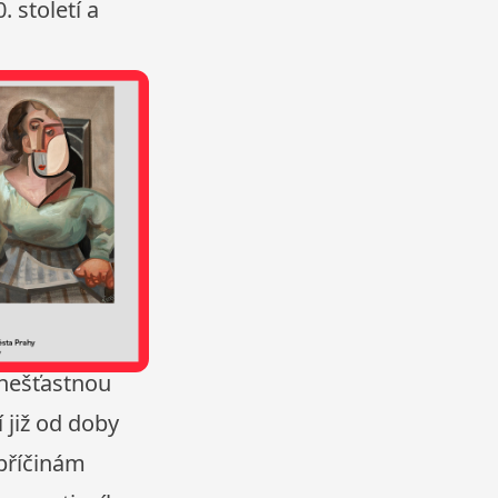
 století a
 nešťastnou
 již od doby
 příčinám