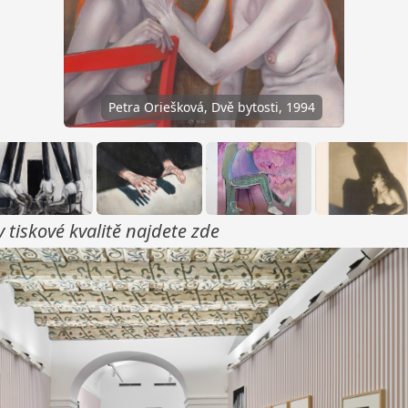
Petra Oriešková, Dvě bytosti, 1994
v tiskové kvalitě najdete
zde