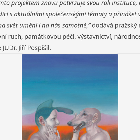
mto projektem znovu potvrzuje svou roli instituce,
dici s aktuálními společenskými tématy a přinášet v
na svět umění i na nás samotné,“
dodává pražský 
vní ruch, památkovou péči, výstavnictví, národno
JUDr. Jiří Pospíšil.