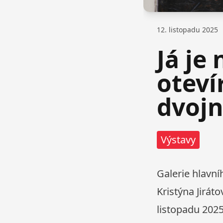
12. listopadu 2025
Já je
oteví
dvojn
Výstavy
Galerie hlavní
Kristýna Jirát
listopadu 2025