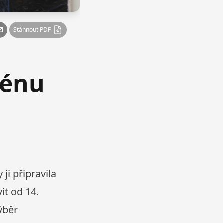
Stáhnout PDF
ménu
ji připravila
it od 14.
ýběr