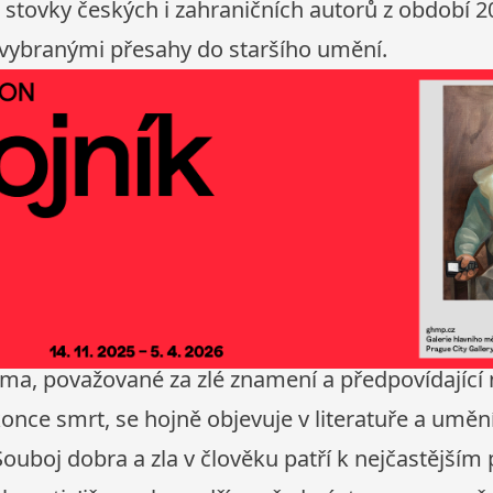
 stovky českých i zahraničních autorů z období 20.
 vybranými přesahy do staršího umění.
ama, považované za zlé znamení a předpovídající
konce smrt, se hojně objevuje v literatuře a umění
uboj dobra a zla v člověku patří k nejčastějším