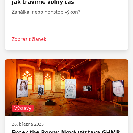
jak trávíme volný čas
Zahálka, nebo nonstop výkon?
Zobrazit článek
Výstavy
26. března 2025
Enter the Room: Nová výstava GHMP