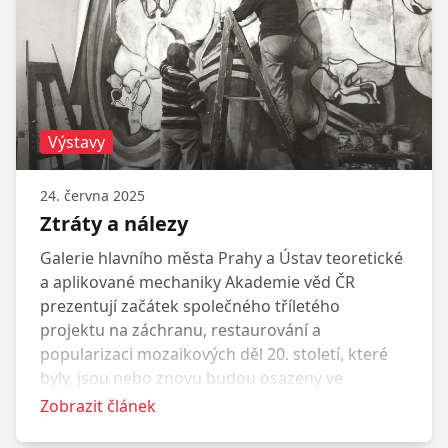
Výstavy
24. června 2025
Ztráty a nálezy
Galerie hlavního města Prahy a Ústav teoretické
a aplikované mechaniky Akademie věd ČR
prezentují začátek společného tříletého
projektu na záchranu, restaurování a
popularizaci mozaikových děl 20. století, které
byly, jsou nebo znovu budou osazeny ve
veřejném prostoru Prahy.
Zobrazit článek