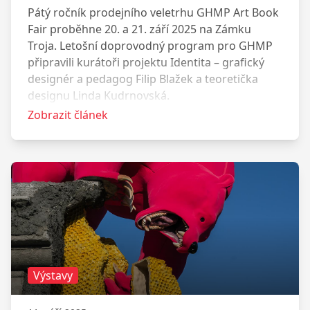
Pátý ročník prodejního veletrhu GHMP Art Book
Fair proběhne 20. a 21. září 2025 na Zámku
Troja. Letošní doprovodný program pro GHMP
připravili kurátoři projektu Identita – grafický
designér a pedagog Filip Blažek a teoretička
designu Linda Kudrnovská.
Zobrazit článek
Výstavy