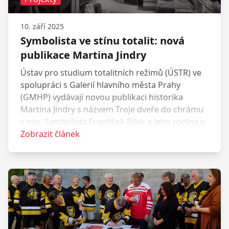
10. září 2025
Symbolista ve stínu totalit: nová
publikace Martina Jindry
Ústav pro studium totalitních režimů (ÚSTR) ve
spolupráci s Galerií hlavního města Prahy
(GMHP) vydávají novou publikaci historika
Martina Jindry s názvem Troje dveře do chrámu
v nás. Symbolista František Bílek a jeho rodina v
osidlech 20. století. Kniha přináší nový pohled na
Zobrazit článek
jednoho z nejvýznamnějších českých výtvarníků
– sochaře, grafika a mystika Františka Bílka – a
především na dosud neprozkoumané osudy
jeho nejbližších.