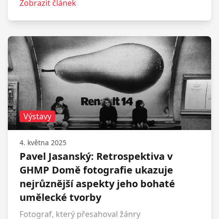
Zobrazit článek
Výstavy
4. května 2025
Pavel Jasanský: Retrospektiva v
GHMP Domě fotografie ukazuje
nejrůznější aspekty jeho bohaté
umělecké tvorby
Fotograf, který přesahoval žánry