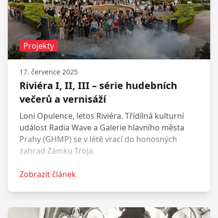
Projekty
17. července 2025
Riviéra I, II, III – série hudebních
večerů a vernisáží
Loni Opulence, letos Riviéra. Třídílná kulturní
událost Radia Wave a Galerie hlavního města
Prahy (GHMP) se v létě vrací do honosných
zahrad Zámku Troja.
Zobrazit článek